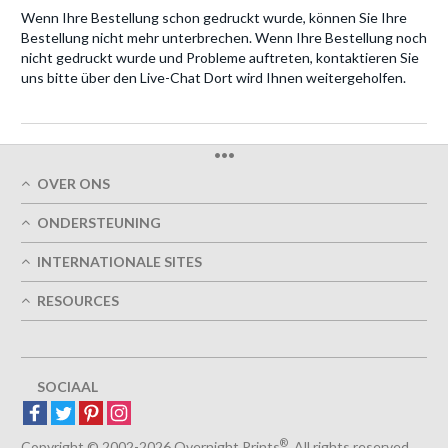
Wenn Ihre Bestellung schon gedruckt wurde, können Sie Ihre
Bestellung nicht mehr unterbrechen. Wenn Ihre Bestellung noch
nicht gedruckt wurde und Probleme auftreten, kontaktieren Sie
uns bitte über den Live-Chat Dort wird Ihnen weitergeholfen.
•••
OVER ONS
Wie We Zijn
ONDERSTEUNING
Onze Afdrukkwaliteit
Mijn Account
Tijdige Levering
INTERNATIONALE SITES
Volg Mijn Bestelling
Groen
Austria
FAQ's
RESOURCES
Afdruk
France
Neem contact met ons op
Algemene Voorwaarden
Ontwerphandleidingen
Germany
Privacybeleid
Ontwerpopties
Great Britain
5+ Medewerkers
Sitemap
Belgium
SOCIAAL
Spain
Europe
®
Luxemburg
Copyright © 2002-2026 Overnight Prints
. All rights reserved.