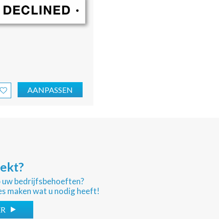
AANPASSEN
oekt?
p uw bedrijfsbehoeften?
es maken wat u nodig heeft!
ER